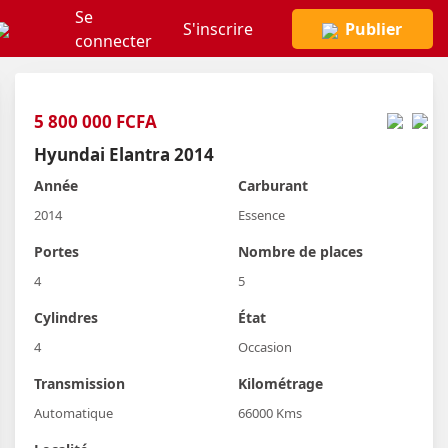
Se
S'inscrire
Publier
connecter
5 800 000 FCFA
Hyundai Elantra 2014
Année
Carburant
2014
Essence
Portes
Nombre de places
4
5
Cylindres
État
4
Occasion
Transmission
Kilométrage
Automatique
66000 Kms