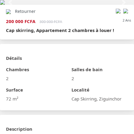
Previous
Next
Retourner
2 Ans
200 000 FCFA
300 000 FCFA
Cap skirring, Appartement 2 chambres à louer !
Détails
Chambres
Salles de bain
2
2
Surface
Localité
72 m²
Cap Skirring, Ziguinchor
Description