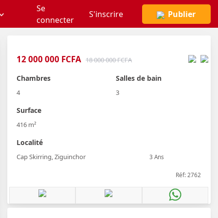
Se
S'inscrire
Publier
connecter
12 000 000 FCFA
18 000 000 FCFA
Chambres
Salles de bain
4
3
Surface
416 m²
Localité
Cap Skirring, Ziguinchor
3 Ans
Réf: 2762